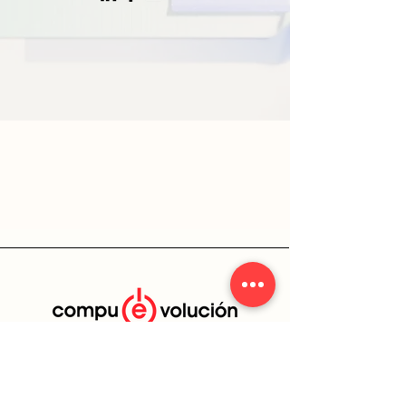
Tel:
55-44-69-42-90
contacto@compuevolucion.com